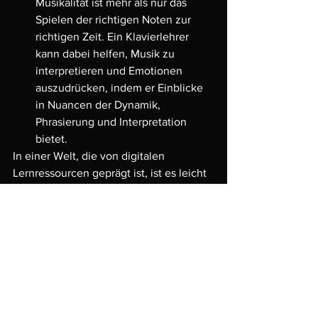
Musikalität ist mehr als nur das 
Spielen der richtigen Noten zur 
richtigen Zeit. Ein Klavierlehrer 
kann dabei helfen, Musik zu 
interpretieren und Emotionen 
auszudrücken, indem er Einblicke 
in Nuancen der Dynamik, 
Phrasierung und Interpretation 
bietet.
In einer Welt, die von digitalen 
Lernressourcen geprägt ist, ist es leicht 
zu vergessen, dass nichts die 
persönliche Anleitung und 
Unterstützung eines erfahrenen Lehrers 
ersetzen kann. Ein Klavierlehrer ist 
nicht nur ein Vermittler von Wissen, 
sondern auch ein Mentor, Motivator und 
Partner auf der musikalischen Reise. 
Wer wirklich ernsthaft das 